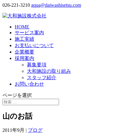
026-221-3210
aqua@daiwashisetsu.com
HOME
サービス案内
施工実績
お支払いについて
企業概要
採用案内
募集要項
大和施設の取り組み
スタッフ紹介
お問い合わせ
ページを選択
山のお話
2011年9月
|
ブログ