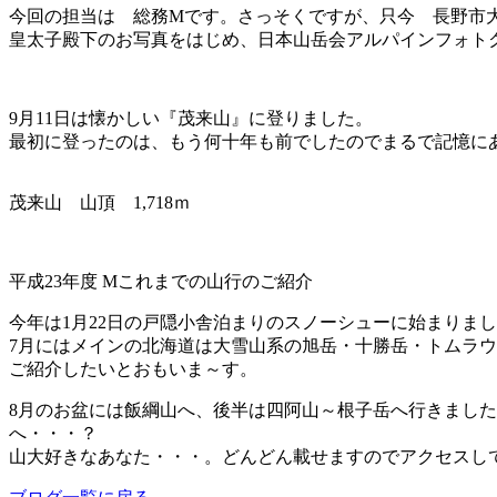
今回の担当は 総務Mです。さっそくですが、只今 長野市
皇太子殿下のお写真をはじめ、日本山岳会アルパインフォト
9月11日は懐かしい『茂来山』に登りました。
最初に登ったのは、もう何十年も前でしたのでまるで記憶に
茂来山 山頂 1,718ｍ
平成23年度 Mこれまでの山行のご紹介
今年は1月22日の戸隠小舎泊まりのスノーシューに始まりま
7月にはメインの北海道は大雪山系の旭岳・十勝岳・トムラ
ご紹介したいとおもいま～す。
8月のお盆には飯綱山へ、後半は四阿山～根子岳へ行きまし
へ・・・？
山大好きなあなた・・・。どんどん載せますのでアクセスし