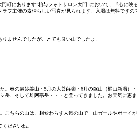
大門町にあります”柏与フォトサロン大門”において、『心に映
クラブ主催の素晴らしい写真が見られます。入場は無料ですの
ありませんでしたが、とても良い山でしたよ。
した。春の裏妙義山・5月の大菩薩嶺・6月の鋸山（梶山新湯）
ウシ岳、そして雌阿寒岳・・・と登ってきました。お天気に恵
た。こちらの山は、相変わらず人気の山で、山ガールやボーイ
てくださいね。