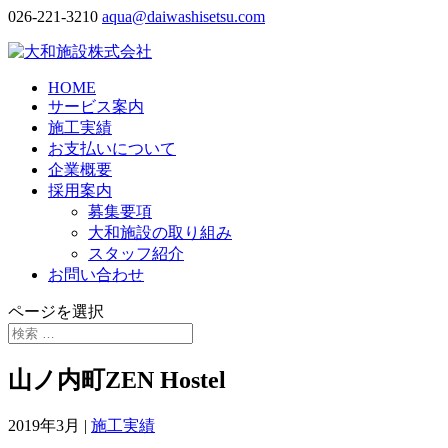
026-221-3210
aqua@daiwashisetsu.com
HOME
サービス案内
施工実績
お支払いについて
企業概要
採用案内
募集要項
大和施設の取り組み
スタッフ紹介
お問い合わせ
ページを選択
山ノ内町ZEN Hostel
2019年3月
|
施工実績